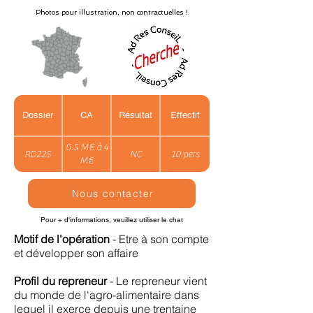
Photos pour illustration, non contractuelles !
Dossier
CA
Résultat
Effectif
0.5 M€ à 4
RD225
NC
10 pers
M€
Nous contacter
Pour + d'informations, veuillez utiliser le chat
Motif de l'opération
- Etre à son compte
et développer son affaire
Profil du repreneur
- Le repreneur vient
du monde de l'agro-alimentaire dans
lequel il exerce depuis une trentaine