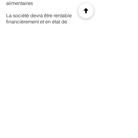
alimentaires
La société devra être rentable
financièrement et en état de
fonctionnement avec une possibilité
de développement interne et/ou
externe.
Précédant
Suivant
© 2035 by CIS. Created with
Wix.com
Legal Notice
Privacy Policy
Terms of use
E-mail.
info@monsite.fr