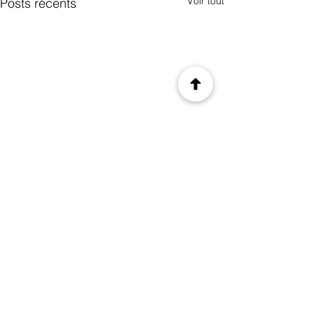
Voir tout
Posts récents
© 2026 Ad Res ConseiL
Mentions légales
Politique de confidentialité
Conditions d'utilisation