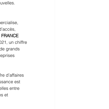
uvelles.
rcialise, 
 d’accès, 
 
FRANCE 
21, un chiffre 
 de grands 
reprises 
re d’affaires 
ssance est 
lles entre 
s et 