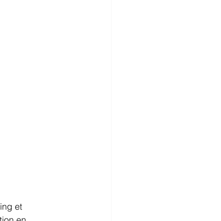
ng et 
tion en 