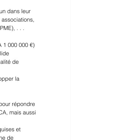
n dans leur 
 associations, 
ME), . . . 
A 1 000 000 €) 
lide 
lité de 
opper la 
 pour répondre 
CA, mais aussi 
quises et 
me de 