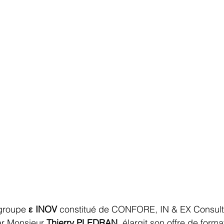
 groupe 
ε INOV 
constitué de CONFORE, IN & EX Consulti
r Monsieur 
Thierry PLEDRAN
, élargit son offre de forma