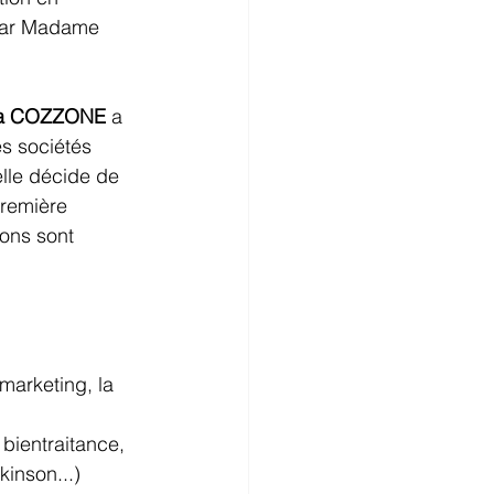
par Madame 
cia COZZONE
 a 
es sociétés 
elle décide de 
première 
ions sont 
marketing, la 
bientraitance, 
kinson...) 