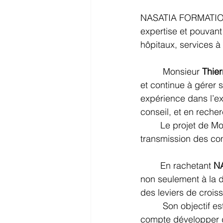
NASATIA FORMATION 
expertise et pouvant
hôpitaux, services à 
 Monsieur 
Thie
et continue à gérer 
expérience dans l’ex
conseil, et en reche
Le projet de Mo
transmission des co
En rachetant 
N
non seulement à la d
des leviers de croi
 Son objectif es
compte développer d