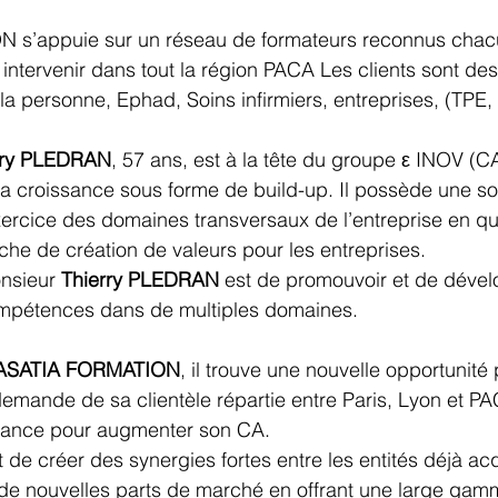
s’appuie sur un réseau de formateurs reconnus chacu
 intervenir dans tout la région PACA Les clients sont des
la personne, Ephad, Soins infirmiers, entreprises, (TPE, P
rry PLEDRAN
, 57 ans, est à la tête du groupe ε INOV (C
sa croissance sous forme de build-up. Il possède une so
ercice des domaines transversaux de l’entreprise en qua
rche de création de valeurs pour les entreprises. 
nsieur 
Thierry PLEDRAN
 est de promouvoir et de dével
mpétences dans de multiples domaines. 
ASATIA FORMATION
, il trouve une nouvelle opportunité
emande de sa clientèle répartie entre Paris, Lyon et PA
ssance pour augmenter son CA.
t de créer des synergies fortes entre les entités déjà ac
e nouvelles parts de marché en offrant une large gam