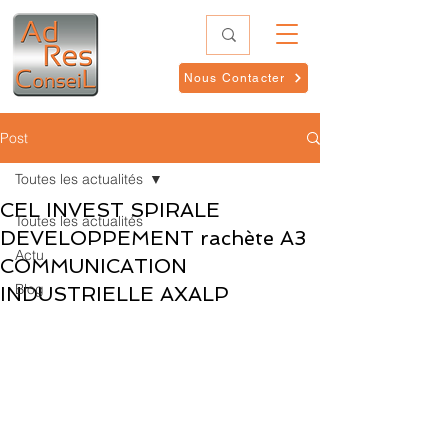
Nous Contacter
Post
Toutes les actualités
CEL INVEST SPIRALE
Toutes les actualités
DEVELOPPEMENT rachète A3
Actu
COMMUNICATION
Blog
INDUSTRIELLE AXALP