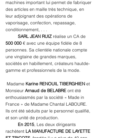
machines important lui permet de fabriquer 
des articles en maille très technique, en 
leur adjoignant des opérations de 
vaporisage, confection, repassage, 
conditionnement, . . . 
SARL JEAN RUIZ 
réalise un CA de 
500 000
 € avec une équipe fidèle de 8 
personnes. Sa clientèle nationale compte 
une vingtaine de grandes marques, 
sociétés en habillement, créateurs hautde-
gamme et professionnels de la mode.
 Madame 
Karine RENOUIL TIBERGHIEN 
et 
Monsieur 
Arnaud de BELABRE 
ont été 
enthousiasmés par la société « Made in 
France » de Madame Chantal LABOURE. 
Ils ont été séduits par le personnel qualifié, 
et son unité de production. 
En 2015
, Les deux dirigeants 
rachètent 
LA MANUFACTURE DE LAYETTE 
ET TRICOTS
, fondée il y a plus de 40 ans. 